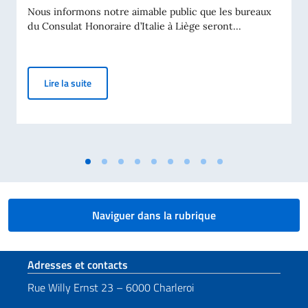
Nous informons notre aimable public que les bureaux
du Consulat Honoraire d’Italie à Liège seront...
Communication relative à la fermeture estivale du Co
Lire la suite
Naviguer dans la rubrique
Section de pied de page
Adresses et contacts
Rue Willy Ernst 23 – 6000 Charleroi