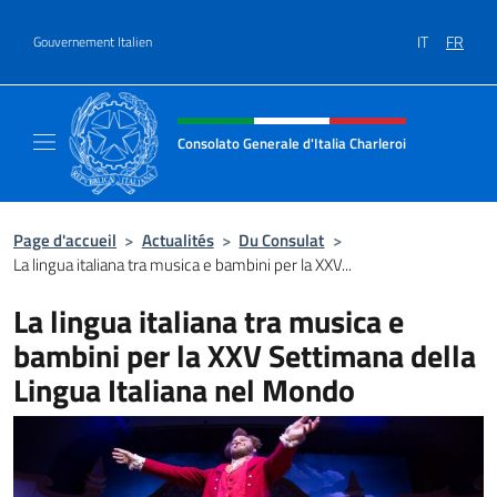
Aller au contenu
IT
FR
Gouvernement Italien
Site Web, social et en-tête de m
Consolato Generale d'Italia Charleroi
Sito Ufficiale del Consolato Generale d'Itali
Page d'accueil
>
Actualités
>
Du Consulat
>
La lingua italiana tra musica e bambini per la XXV...
La lingua italiana tra musica e
bambini per la XXV Settimana della
Lingua Italiana nel Mondo