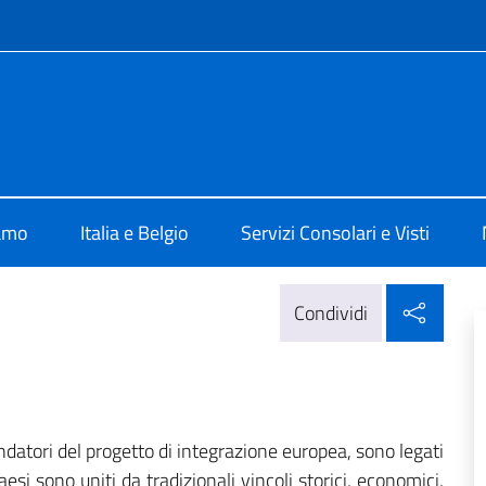
e menù
e d'Italia a Charleroi
iamo
Italia e Belgio
Servizi Consolari e Visti
Condi
Condividi
ondatori del progetto di integrazione europea, sono legati
esi sono uniti da tradizionali vincoli storici, economici,