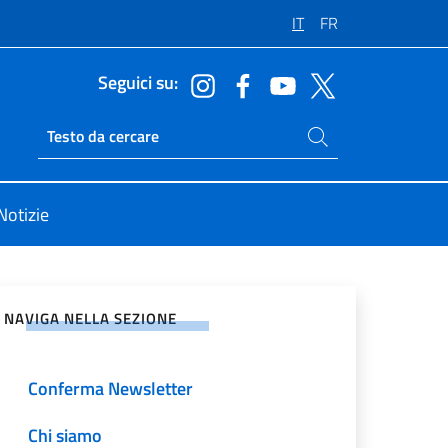
IT
FR
Seguici su:
Cerca nel sito
Ricerca sito live
Notizie
vidi sui Social Network
NAVIGA NELLA SEZIONE
Home
Conferma Newsletter
Chi siamo