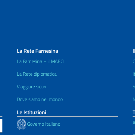
La Rete Farnesina
I
La Farnesina – il MAECI
C
La Rete diplomatica
I
Viaggiare sicuri
S
Dove siamo nel mondo
N
Le Istituzioni
A
Governo Italiano