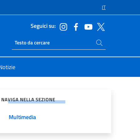
IT
Seguici su:
Cerca nel sito
Ricerca sito live
Notizie
vidi sui Social Network
NAVIGA NELLA SEZIONE
Multimedia