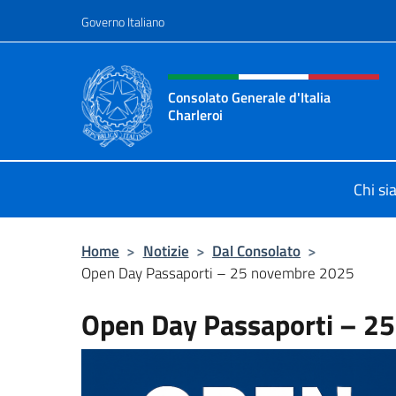
Salta al contenuto
Governo Italiano
Intestazione sito, social 
Consolato Generale d'Italia
Charleroi
Sito Ufficiale del Consolato General
Chi s
Home
>
Notizie
>
Dal Consolato
>
Open Day Passaporti – 25 novembre 2025
Open Day Passaporti – 2