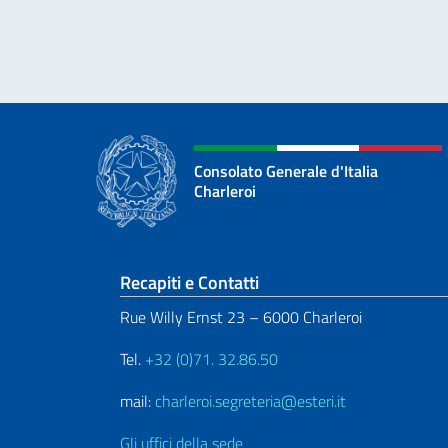
Consolato Generale d'Italia
Charleroi
Sezione footer
Recapiti e Contatti
Rue Willy Ernst 23 – 6000 Charleroi
Tel.
+32 (0)71. 32.86.50
mail:
charleroi.segreteria@esteri.it
Gli uffici della sede