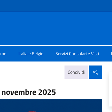
e menù
e d'Italia a Charleroi
iamo
Italia e Belgio
Servizi Consolari e Visti
Condi
Condividi
5 novembre 2025