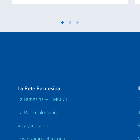
La Rete Farnesina
I
La Farnesina – il MAECI
C
La Rete diplomatica
I
Viaggiare sicuri
S
Dove siamo nel mondo
N