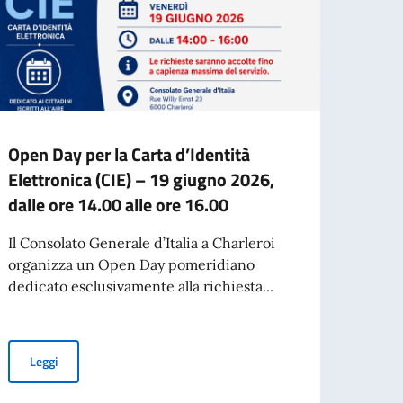
Open Day per la Carta d’Identità
OPEN
Elettronica (CIE) – 19 giugno 2026,
ELET
dalle ore 14.00 alle ore 16.00
Si in
organ
Il Consolato Generale d’Italia a Charleroi
strao
organizza un Open Day pomeridiano
richie
dedicato esclusivamente alla richiesta...
Leg
ità Elettronica e del Passaporto
Open Day per la Carta d’Identità Elettronica (CIE) – 19 giugno 20
Leggi