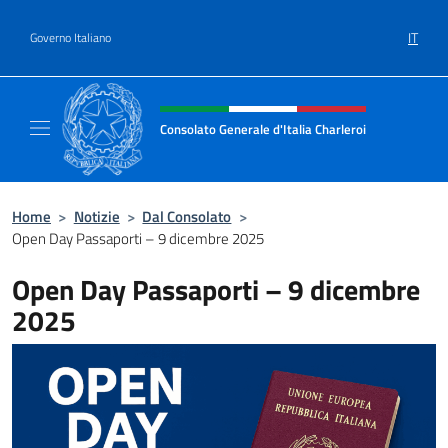
Salta al contenuto
IT
Governo Italiano
Intestazione sito, social e menù
Consolato Generale d'Italia Charleroi
Sito Ufficiale del Consolato Generale d'Itali
Home
>
Notizie
>
Dal Consolato
>
Open Day Passaporti – 9 dicembre 2025
Open Day Passaporti – 9 dicembre
2025