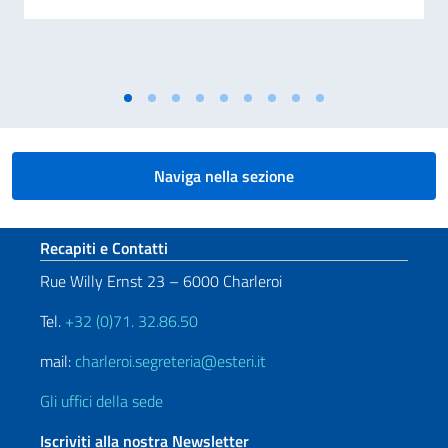
Naviga nella sezione
Sezione footer
Recapiti e Contatti
Rue Willy Ernst 23 – 6000 Charleroi
Tel.
+32 (0)71. 32.86.50
mail:
charleroi.segreteria@esteri.it
Gli uffici della sede
Iscriviti alla nostra Newsletter