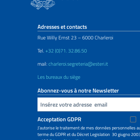
Section de pied de 
Adresses et contacts
Rue Willy Ernst 23 – 6000 Charleroi
Tel.
+32 (0)71. 32.86.50
mail:
charleroi.segreteria@esteri.it
Les bureaux du siège
Abonnez-vous à notre Newsletter
Insert your email
Acceptation GDPR
J’autorise le traitement de mes données personnelles a
terme du GDPR et du Décret Legislation 30 giugno 2003