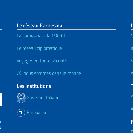
page
Le réseau Farnesina
La Farnesina – la MAECI
Le réseau diplomatique
I
Voyager en toute sécurité
S
Où nous sommes dans le monde
A
Les institutions
A
Governo Italiano
A
Europa.eu
F
u
,
F