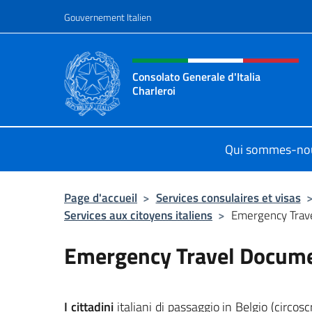
Aller au contenu
Gouvernement Italien
Site Web, social et en-tê
Consolato Generale d'Italia
Charleroi
Sito Ufficiale del Consolato General
Qui sommes-no
Page d'accueil
>
Services consulaires et visas
Services aux citoyens italiens
>
Emergency Trav
Emergency Travel Docume
I cittadini
italiani di passaggio in Belgio (circos