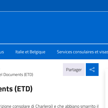
te de menu
e d'Italia a Charleroi
us
Italie et Belgique
Services consulaires et visa
Parta
>
Partager
el Documents (ETD)
nts (ETD)
crizione consolare di Charleroi) e che abbiano smarrito il